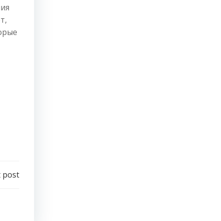
ния
т,
орые
 post