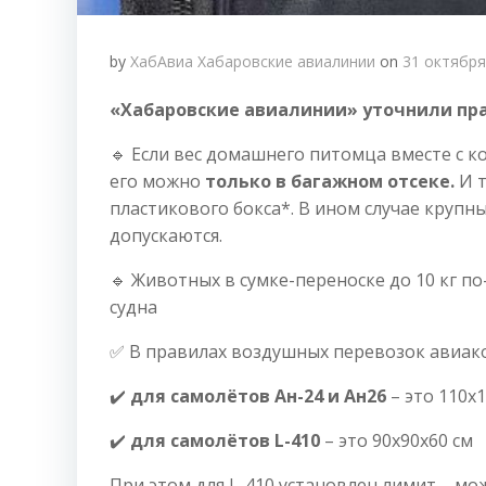
by
ХабАвиа Хабаровские авиалинии
on
31 октября
«Хабаровские авиалинии» уточнили пр
🔹 Если вес домашнего питомца вместе с к
его можно
только в багажном отсеке.
И т
пластикового бокса*. В ином случае крупны
допускаются.
🔹 Животных в сумке-переноске до 10 кг п
судна
✅ В правилах воздушных перевозок авиа
✔️
для самолётов Ан-24 и Ан26
– это 110х
✔️
для самолётов L-410
– это 90х90х60 см
При этом для L-410 установлен лимит – мо