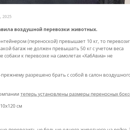
, 2025
авила воздушной перевозки животных.
онтейнером (переноской) превышает 10 кг, то перевози
акой багаж не должен превышать 50 кг с учетом веса
е собаки к перевозке на самолетах «ХабАвиа» не
о-прежнему разрешено брать с собой в салон воздушног
компании
теперь установлены размеры переносных бокс
110х120 см
жно перевозить не больше одного животного на рейсе. 