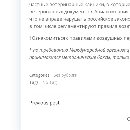
частные ветеринарные клиники, в которые
ветеринарных документов. Авиакомпания р
что не вправе нарушать российское зако
в том числе регламентируют правила воз
❗️ Ознакомиться с правилами воздушных п
*
по требованию Международной организаци
принимаются металлические боксы, только
Categories:
Без рубрики
Tags:
No Tag
Навигация
Previous post
по
C