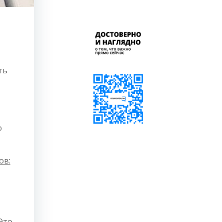
ть
о
ов:
Это