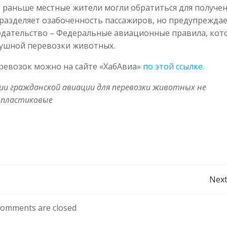
 раньше местные жители могли обратиться для получе
азделяет озабоченность пассажиров, но предупреждае
нодательство – Федеральные авиационные правила, кот
душной перевозки животных.
еревозок можно на сайте «ХабАвиа»
по этой ссылке.
и гражданской авиации для перевозки животных не
 пластиковые
Навигация
Next
по
omments are closed