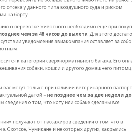
о отсека у данного типа воздушного суда и риском
и на борту.
нию о перевозке животного необходимо еще при покуп
позднее чем за 48 часов до вылета
. Для этого достат
отсутствии уведомления авиакомпания оставляет за собо
вотным.
осится к категории сверхнормативного багажа. Его опл
звешивания собаки, кошки и другого домашнего питомц
м вас могут только при наличии ветеринарного паспорт
актуальной датой –
не позднее чем за две недели до
 сведения о том, что коту или собаке сделаны все
нии» получают от пассажиров сведения о том, что в
и в Охотске, Чумикане и некоторых других, закрылись